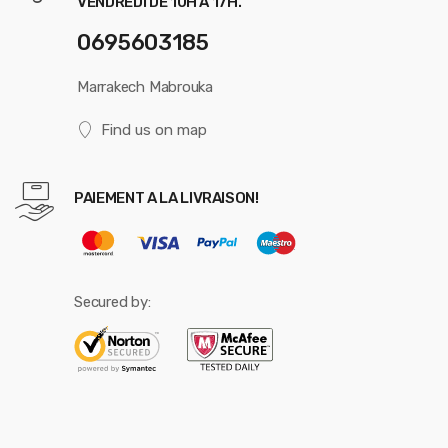
VENDREDI DE 10H A 17H.
0695603185
Marrakech Mabrouka
Find us on map
PAIEMENT A LA LIVRAISON!
Secured by: