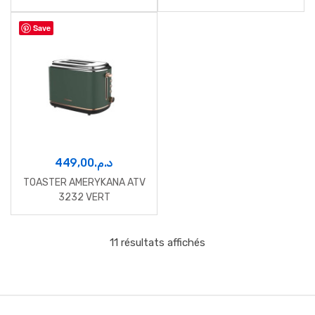
VERT
Save
449,00
د.م.
TOASTER AMERYKANA ATV
3232 VERT
11 résultats affichés
B