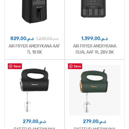
829,00
د.م.
1.399,00
د.م.
1.229,00
د.م.
AIR FRYER AMERYKANA AAF
AIR FRYER AMERYKANA
7L 1B BK
DUAL AAF 9L 2BV BK
Save
Save
279,00
د.م.
279,00
د.م.