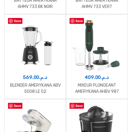
BATTEUR AMERYKANA
BATTEUR AMERYKANA
AHMV 733 BK NOIR
AHMV 733 VERT
Save
Save
569,00
د.م.
409,00
د.م.
BLENDER AMERYKANA ABV
MIXEUR PLONGEANT
5008 LE 02
AMERYKANA AHBV 987
VERT
Save
Save