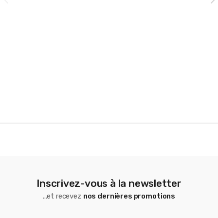
a
r
o
u
s
e
l
Inscrivez-vous à la newsletter
...et recevez
nos dernières promotions