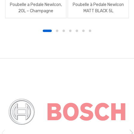
Poubelle a Pedale Newlcon,
Poubelle à Pedale NewIcon
20L – Champagne
MATT BLACK 5L
BRABANTIA
BRABANTIA
B
r
a
n
d
s
C