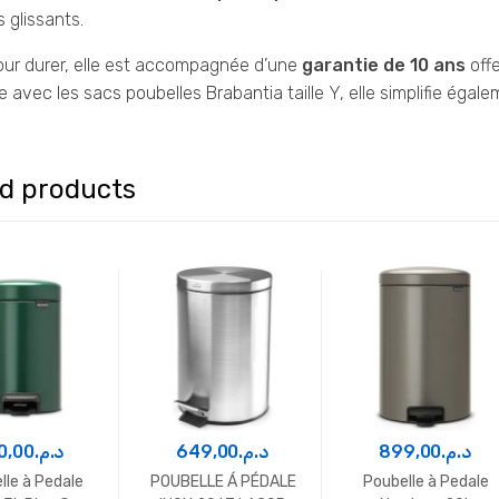
s glissants.
ur durer, elle est accompagnée d’une
garantie de 10 ans
offe
 avec les sacs poubelles Brabantia taille Y, elle simplifie égalem
ed products
0,00
د.م.
649,00
د.م.
899,00
د.م.
lle à Pedale
POUBELLE Á PÉDALE
Poubelle à Pedale