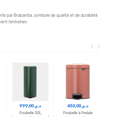
rte par Brabantia, symbole de qualité et de durabilité.
ent l’entretien.
999,00
د.م.
450,00
د.م.
8
Poubelle 30L
Poubelle à Pedale
Pou