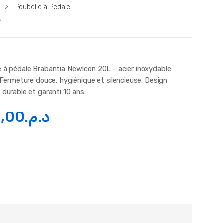
>
Poubelle à Pedale
A
e à pédale Brabantia NewIcon 20L – acier inoxydable
. Fermeture douce, hygiénique et silencieuse. Design
 durable et garanti 10 ans.
,00
د.م.