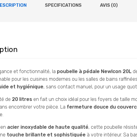
ESCRIPTION
SPECIFICATIONS
AVIS (0)
ption
égance et fonctionnalité, la
poubelle à pédale NewIcon 20L
d
able pour les cuisines modernes ou les salles de bains raffiné
uide et hygiénique
, sans contact manuel, pour un usage quoti
té de
20 litres
en fait un choix idéal pour les foyers de taille
ans encombrer votre pièce. La
fermeture douce du couverc
e.
 en
acier inoxydable de haute qualité
, cette poubelle résist
une
touche brillante et sophistiquée
à votre intérieur. Sa b