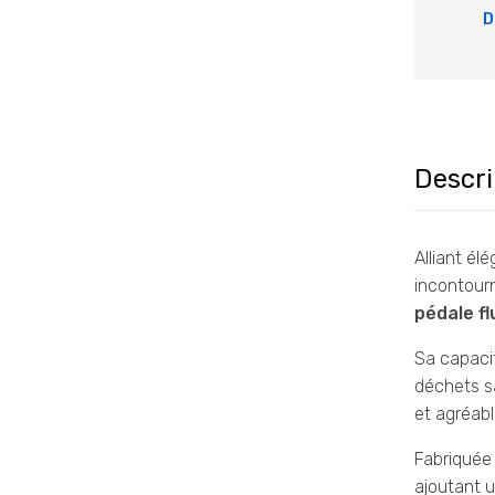
D
Descri
Alliant él
incontourn
pédale fl
Sa capaci
déchets s
et agréabl
Fabriquée
ajoutant 