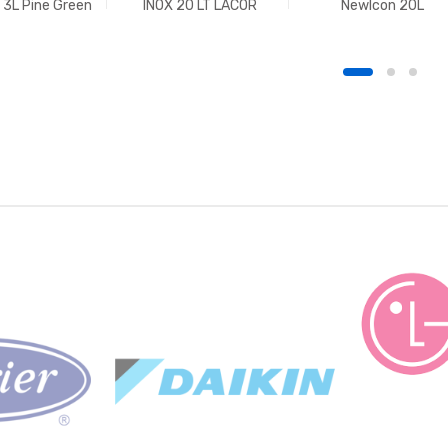
 3L Pine Green
INOX 20 LT LACOR
NewIcon 20L
ABANTIA
PLATINIUM BRABANTI