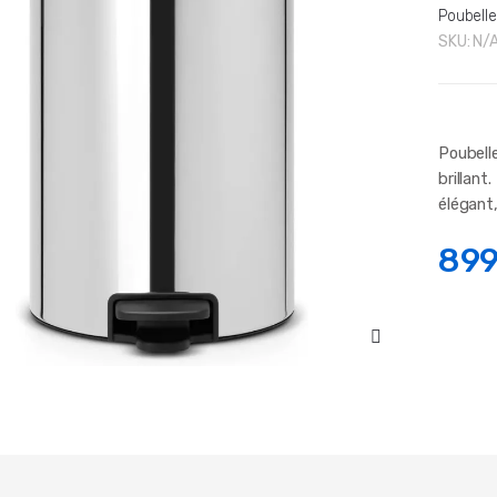
Poubelle
SKU:
N/
Poubell
brillant
élégant,
899