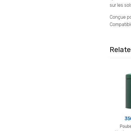
sur les sol
Conçue po
Compatible
Relat
35
Poube