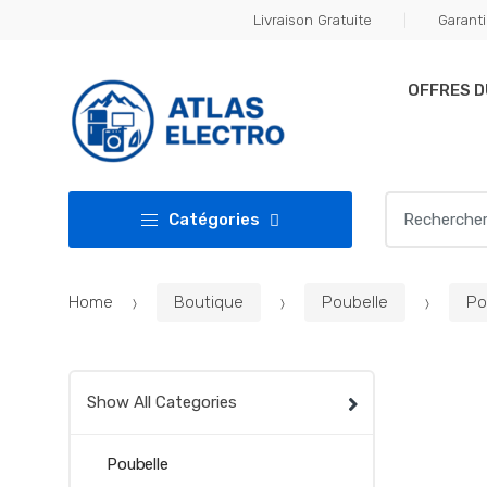
Skip
Skip
Livraison Gratuite
Garanti
to
to
navigation
content
OFFRES 
Search
Catégories
for:
Home
Boutique
Poubelle
Po
Show All Categories
Poubelle