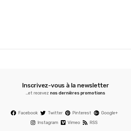
o
u
s
e
l
Inscrivez-vous à la newsletter
...et recevez
nos dernières promotions
Facebook
Twitter
Pinterest
Google+
Instagram
Vimeo
RSS