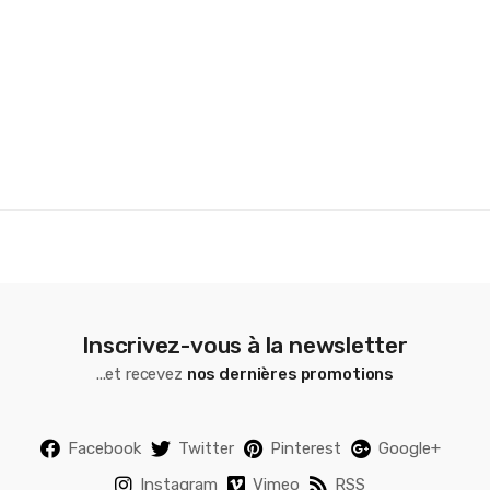
r
o
u
s
e
l
Inscrivez-vous à la newsletter
...et recevez
nos dernières promotions
Facebook
Twitter
Pinterest
Google+
Instagram
Vimeo
RSS