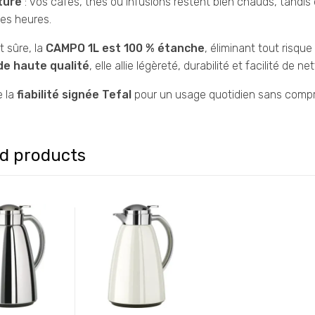
ture
: vos cafés, thés ou infusions restent bien chauds, tandis
es heures.
t sûre, la
CAMPO 1L est 100 % étanche
, éliminant tout risqu
de haute qualité
, elle allie légèreté, durabilité et facilité de n
e la
fiabilité signée Tefal
pour un usage quotidien sans compro
ed products