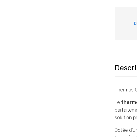
D
Descri
Thermos C
Le
therm
parfaitem
solution p
Dotée d’