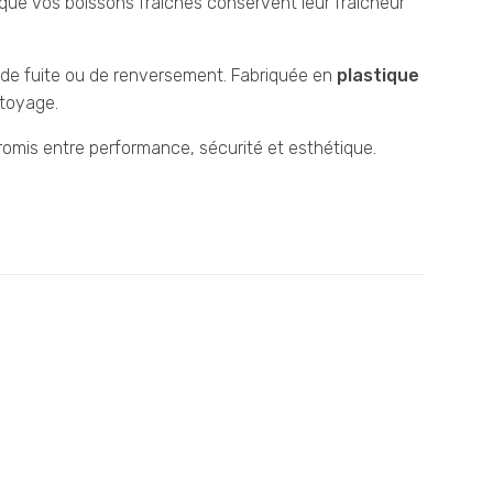
 que vos boissons fraîches conservent leur fraîcheur
e de fuite ou de renversement. Fabriquée en
plastique
ettoyage.
mis entre performance, sécurité et esthétique.