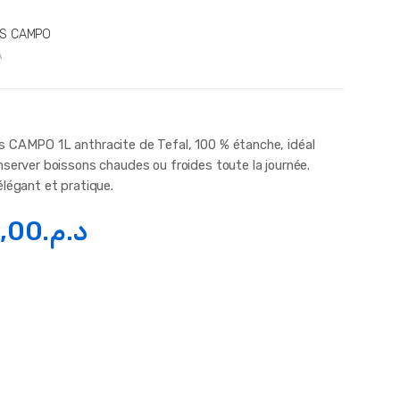
S CAMPO
A
 CAMPO 1L anthracite de Tefal, 100 % étanche, idéal
nserver boissons chaudes ou froides toute la journée.
élégant et pratique.
,00
د.م.