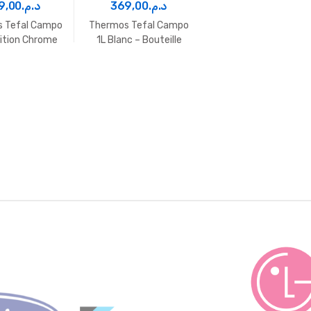
9,00
د.م.
369,00
د.م.
 Tefal Campo
Thermos Tefal Campo
nition Chrome
1L Blanc – Bouteille
isotherme