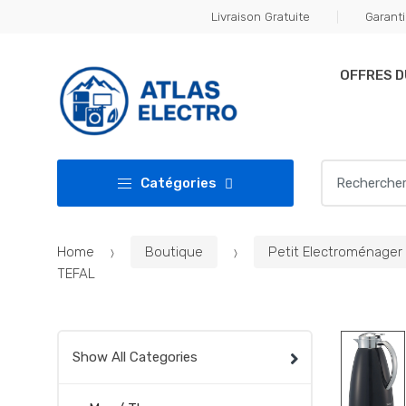
Skip
Skip
Livraison Gratuite
Garanti
to
to
navigation
content
OFFRES 
Search
Catégories
for:
Home
Boutique
Petit Electroménager
TEFAL
Show All Categories