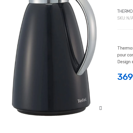
THERMO
SKU:
N/
Thermos
pour co
Design 
369