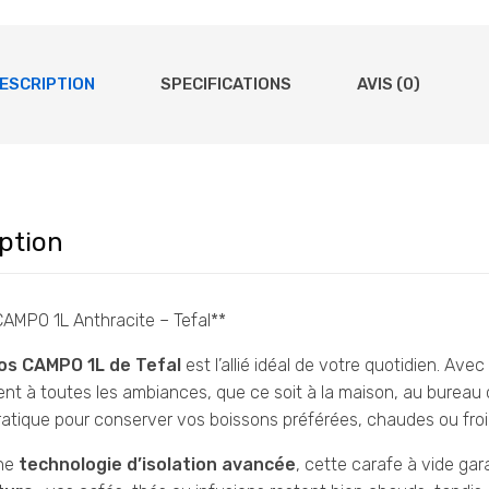
ESCRIPTION
SPECIFICATIONS
AVIS (0)
ption
AMPO 1L Anthracite – Tefal**
os CAMPO 1L de Tefal
est l’allié idéal de votre quotidien. Ave
ent à toutes les ambiances, que ce soit à la maison, au burea
ratique pour conserver vos boissons préférées, chaudes ou froid
une
technologie d’isolation avancée
, cette carafe à vide gar