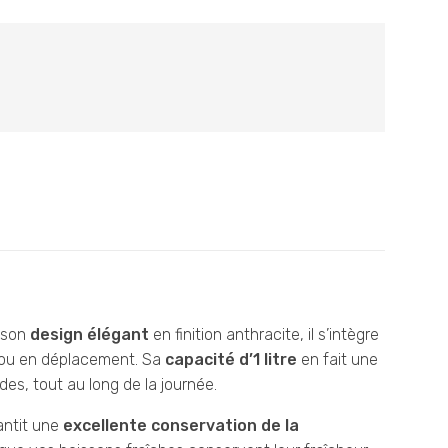
c son
design élégant
en finition anthracite, il s’intègre
u ou en déplacement. Sa
capacité d’1 litre
en fait une
es, tout au long de la journée.
antit une
excellente conservation de la