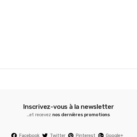
a
r
o
u
s
e
l
Inscrivez-vous à la newsletter
...et recevez
nos dernières promotions
Facebook
Twitter
Pinterest
Google+