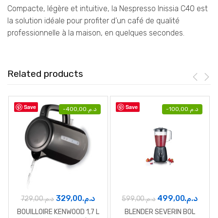
Compacte, légère et intuitive, la Nespresso Inissia C40 est
la solution idéale pour profiter d’un café de qualité
professionnelle à la maison, en quelques secondes.
Related products
Save
Save
-
400,00
د.م.
-
100,00
د.م.
Le
Le
Le
Le
329,00
د.م.
499,00
د.م.
729,00
د.م.
599,00
د.م.
prix
prix
prix
prix
BOUILLOIRE KENWOOD 1,7 L
BLENDER SEVERIN BOL