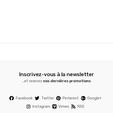
o
u
s
e
l
Inscrivez-vous à la newsletter
...et recevez
nos dernières promotions
Facebook
Twitter
Pinterest
Google+
Instagram
Vimeo
RSS