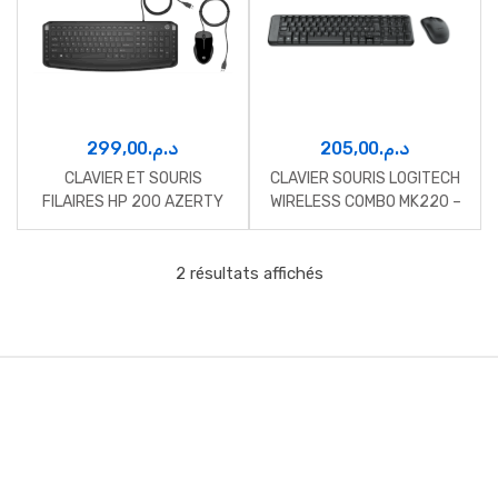
299,00
د.م.
205,00
د.م.
CLAVIER ET SOURIS
CLAVIER SOURIS LOGITECH
FILAIRES HP 200 AZERTY
WIRELESS COMBO MK220 –
N/A – FRA – CENTRAL 12M
2 résultats affichés
B
r
a