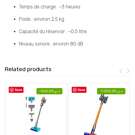
Temps de charge : ~3 heures
Poids : environ 2,5 kg
Capacité du réservoir : ~0,5 litre
Niveau sonore : environ 80 dB
Related products
Save
Save
-
500,00
د.م.
-
1.000,00
د.م.