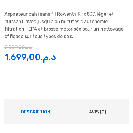
Aspirateur balai sans fil Rowenta RH6837, léger et
puissant, avec jusqu’à 45 minutes d’autonomie,
filtration HEPA et brosse motorisée pour un nettoyage
efficace sur tous types de sols.
2.589,00
د.م.
Le
Le
1.699,00
د.م.
prix
prix
initial
actuel
était :
est :
د.م.1.699,00.
د.م.2.589,00.
DESCRIPTION
AVIS (0)