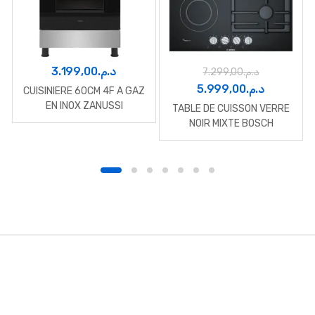
3.199,00
د.م.
7.299,00
د.م.
Le
Le
5.999,00
د.م.
CUISINIERE 60CM 4F A GAZ
prix
prix
EN INOX ZANUSSI
TABLE DE CUISSON VERRE
initial
actuel
NOIR MIXTE BOSCH
était :
est :
د.م.7.299,00.
B
r
a