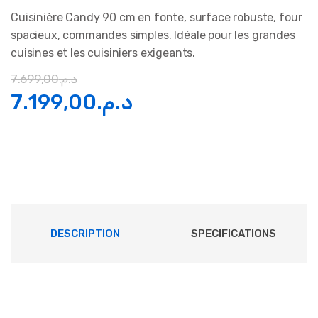
Cuisinière Candy 90 cm en fonte, surface robuste, four
spacieux, commandes simples. Idéale pour les grandes
cuisines et les cuisiniers exigeants.
7.699,00
د.م.
Le
Le
7.199,00
د.م.
prix
prix
initial
actuel
était :
est :
د.م.7.199,00.
د.م.7.699,00.
DESCRIPTION
SPECIFICATIONS