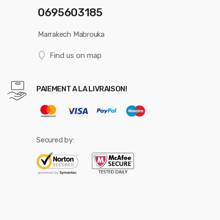
0695603185
Marrakech Mabrouka
Find us on map
PAIEMENT A LA LIVRAISON!
Secured by: