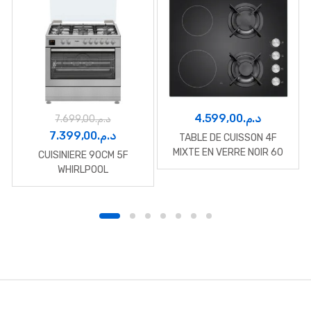
4.599,00
د.م.
7.699,00
د.م.
Le
Le
7.399,00
د.م.
TABLE DE CUISSON 4F
prix
prix
MIXTE EN VERRE NOIR 60
CUISINIERE 90CM 5F
cm PYRAMIS
initial
actuel
WHIRLPOOL
était :
est :
د.م.7.399,00.
د.م.7.699,00.
B