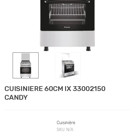
CUISINIERE 60CM IX 33002150
CANDY
Cuisinière
SKU:
N/A