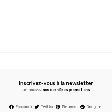
r
o
u
s
e
l
Inscrivez-vous à la newsletter
...et recevez
nos dernières promotions
Facebook
Twitter
Pinterest
Google+