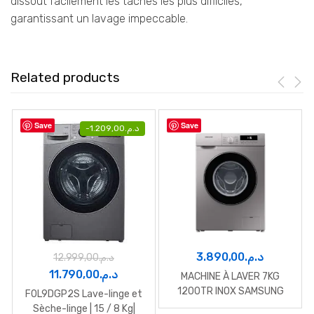
dissout facilement les taches les plus difficiles,
garantissant un lavage impeccable.
Related products
Save
Save
-
1.209,00
د.م.
3.890,00
د.م.
12.999,00
د.م.
Le
Le
11.790,00
د.م.
MACHINE À LAVER 7KG
prix
prix
1200TR INOX SAMSUNG
F0L9DGP2S Lave-linge et
initial
actuel
Sèche-linge | 15 / 8 Kg|