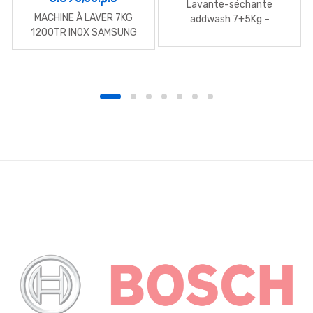
Lavante-séchante
MACHINE À LAVER 7KG
addwash 7+5Kg –
1200TR INOX SAMSUNG
WD70T554DBN
B
r
a
n
d
s