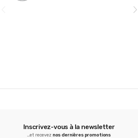
C
a
r
o
u
s
e
l
Inscrivez-vous à la newsletter
...et recevez
nos dernières promotions