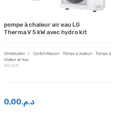
pompe à chaleur air eau LG
Therma V 5 kW avec hydro kit
Climatisation
>
Confort Maison
>
Pompe à chaleur
>
Pompe à
chaleur air-eau
SKU:
N/A
0,00
د.م.