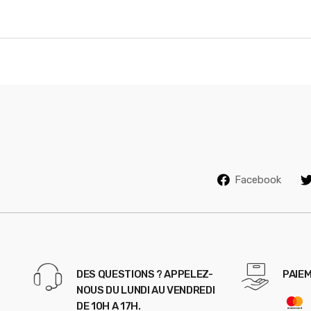
r
o
u
s
e
l
Facebook
DES QUESTIONS ? APPELEZ-
PAIEM
NOUS DU LUNDI AU VENDREDI
DE 10H A 17H.