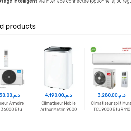
otage intelligent
via interface connectée (optionnelle) ou régu
ed products
350,00
د.م.
4.190,00
د.م.
3.280,00
د.م.
iseur Armoire
Climatiseur Mobile
Climatiseur split Mura
 36000 Btu
Arthur Matrin 9000
TCL 9000 Btu R410
R410
Btu