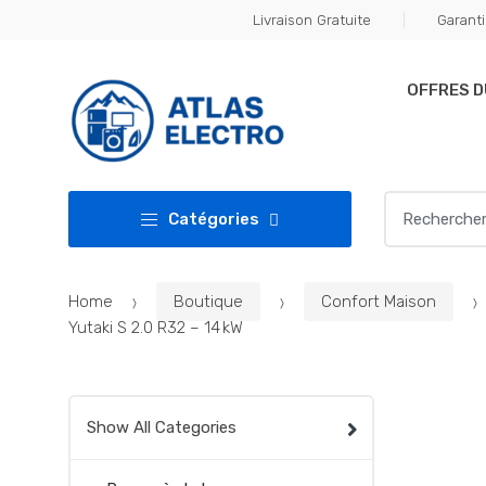
Skip
Skip
Livraison Gratuite
Garanti
to
to
navigation
content
OFFRES 
Search
Catégories
for:
Home
Boutique
Confort Maison
Yutaki S 2.0 R32 – 14 kW
Show All Categories