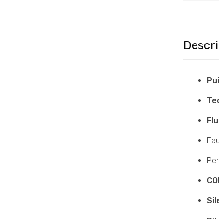
Descri
Pu
Tec
Flu
Eau
Per
CO
Si