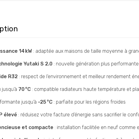
ption
issance 14 kW
: adaptée aux maisons de taille moyenne à gra
hnologie Yutaki S 2.0
: nouvelle génération plus performant
ide R32
: respect de l’environnement et meilleur rendement én
 jusqu’à
70 °C
: compatible radiateurs haute température et pl
formante jusqu’à
-25 °C
: parfaite pour les régions froides
P élevé
: réduisez votre facture d’énergie sans sacrifier le conf
lencieuse et compacte
: installation facilitée en neuf comme 