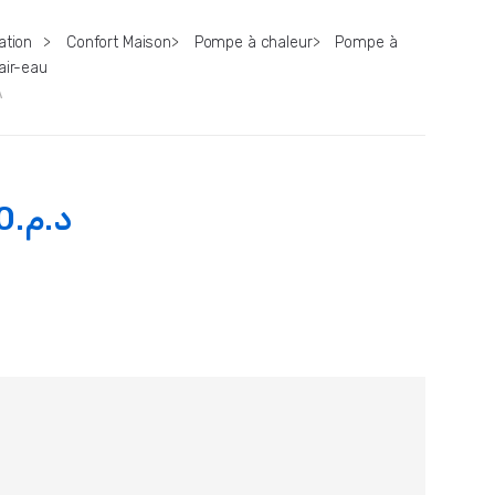
ation
>
Confort Maison
>
Pompe à chaleur
>
Pompe à
air-eau
A
0
د.م.