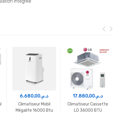
lation intégrée
6.680,00
د.م.
17.880,00
د.م.
4
l
Climatiseur Mobil
Climatiseur Cassette
Climat
Mégalife 16000 Btu
LG 36000 BTU
Midea
Inverter