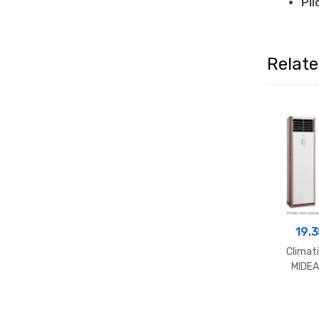
Pil
Relat
19.
Climat
MIDEA