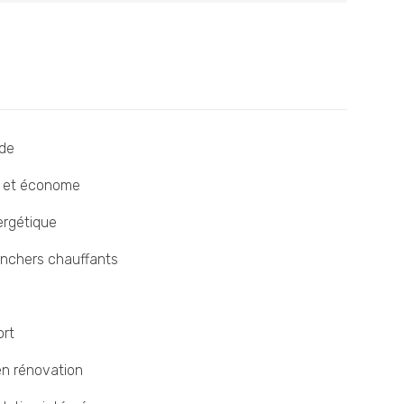
nde
e et économe
ergétique
anchers chauffants
ort
en rénovation