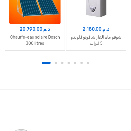
20.790,00
د.م.
2.180,00
د.م.
Chauffe-eau solaire Bosch
شوفو ماء الغاز شافوتو فلوندو
300 litres
5 لترات
B
r
a
n