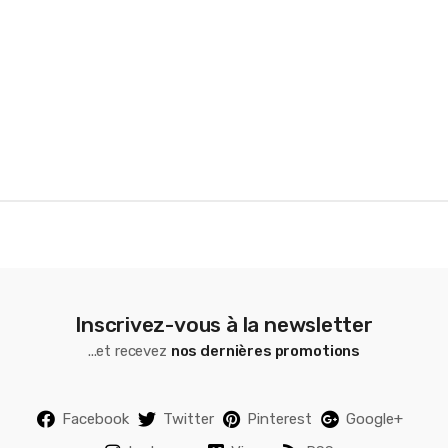
r
o
u
s
e
l
Inscrivez-vous à la newsletter
...et recevez
nos dernières promotions
Facebook
Twitter
Pinterest
Google+