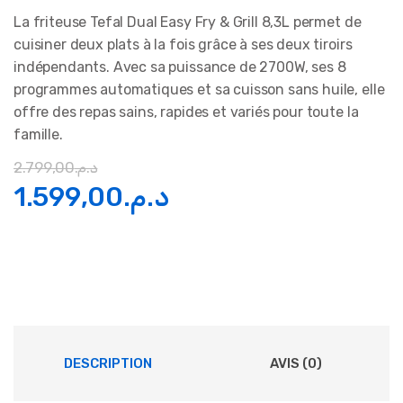
La friteuse Tefal Dual Easy Fry & Grill 8,3L permet de
cuisiner deux plats à la fois grâce à ses deux tiroirs
indépendants. Avec sa puissance de 2700W, ses 8
programmes automatiques et sa cuisson sans huile, elle
offre des repas sains, rapides et variés pour toute la
famille.
2.799,00
د.م.
Le
Le
1.599,00
د.م.
prix
prix
initial
actuel
était :
est :
د.م.1.599,00.
د.م.2.799,00.
DESCRIPTION
AVIS (0)