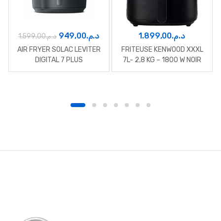
Le
Le
949,00
د.م.
1.899,00
د.م.
1.599,00
د.م.
prix
prix
AIR FRYER SOLAC LEVITER
FRITEUSE KENWOOD XXXL
initial
actuel
DIGITAL 7 PLUS
7L- 2,8 KG – 1800 W NOIR
était :
est :
د.م.949,00.
د.م.1.599,00.
B
r
a
n