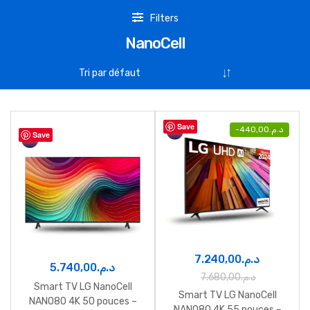
Filters
NanoCell
Save
-
440,00
د.م.
Save
7.240,00
د.م.
5.740,00
د.م.
7.680,00
د.م.
Smart TV LG NanoCell
Smart TV LG NanoCell
NANO80 4K 50 pouces –
NANO80 4K 55 pouces –