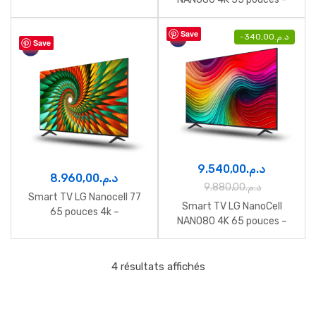
50NANO80T6A
55NANO80T6A
Save
-
340,00
د.م.
Save
9.540,00
د.م.
8.960,00
د.م.
9.880,00
د.م.
Smart TV LG Nanocell 77
Smart TV LG NanoCell
65 pouces 4k –
NANO80 4K 65 pouces –
65NANO776RA
65NANO80T6A
4 résultats affichés