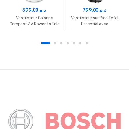
599,00
د.م.
799,00
د.م.
Ventilateur Colonne
Ventilateur sur Pied Tefal
Compact 3V Rowenta Eole
Essential avec
| Oscillation 3D
Télécommande
B
r
a
n
d