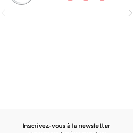
s
C
a
r
o
u
s
e
l
Inscrivez-vous à la newsletter