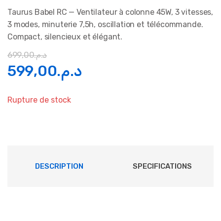
Taurus Babel RC — Ventilateur à colonne 45W, 3 vitesses,
3 modes, minuterie 7,5h, oscillation et télécommande.
Compact, silencieux et élégant.
699,00
د.م.
Le
Le
599,00
د.م.
prix
prix
Rupture de stock
initial
actuel
était :
est :
د.م.599,00.
د.م.699,00.
DESCRIPTION
SPECIFICATIONS