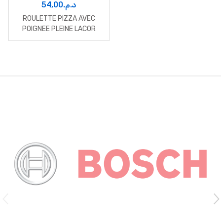
54,00
د.م.
ROULETTE PIZZA AVEC
POIGNEE PLEINE LACOR
B
r
a
n
d
s
C
a