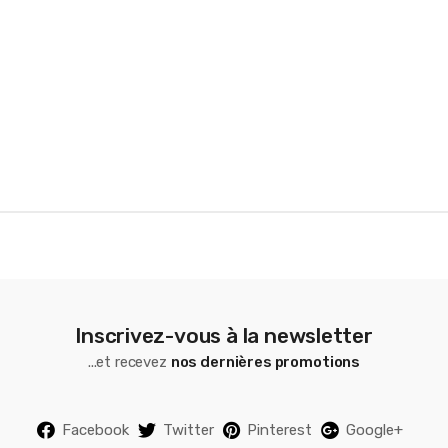
r
o
u
s
e
l
Inscrivez-vous à la newsletter
...et recevez
nos dernières promotions
Facebook
Twitter
Pinterest
Google+