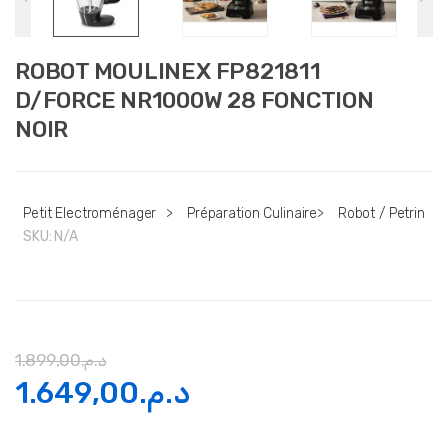
ROBOT MOULINEX FP821811
D/FORCE NR1000W 28 FONCTION
NOIR
Petit Electroménager
>
Préparation Culinaire
>
Robot / Petrin
SKU:
N/A
1.899,00
د.م.
Le
Le
1.649,00
د.م.
prix
prix