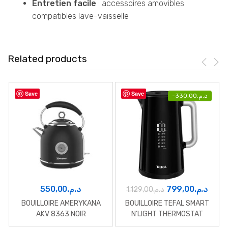
Entretien facile
: accessoires amovibles
compatibles lave-vaisselle
Related products
Save
Save
-
330,00
د.م.
Le
Le
550,00
د.م.
799,00
د.م.
1.129,00
د.م.
prix
prix
BOUILLOIRE AMERYKANA
BOUILLOIRE TEFAL SMART
initial
actu
AKV 8363 NOIR
N’LIGHT THERMOSTAT
REGLABLE NOIR
était :
est :