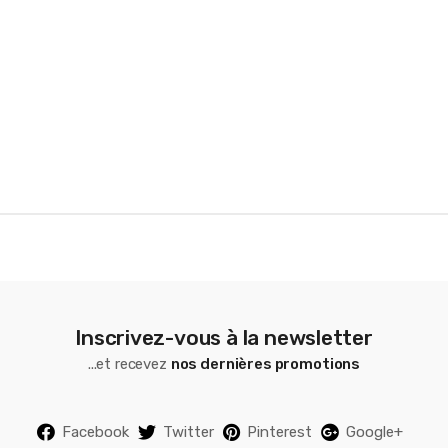
r
o
u
s
e
l
Inscrivez-vous à la newsletter
...et recevez
nos dernières promotions
Facebook
Twitter
Pinterest
Google+