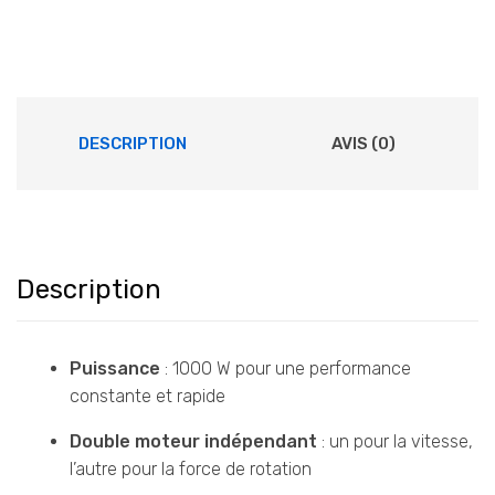
initial
actuel
était :
est :
د.م.1.649,00.
د.م.1.899,00.
DESCRIPTION
AVIS (0)
Description
Puissance
: 1000 W pour une performance
constante et rapide
Double moteur indépendant
: un pour la vitesse,
l’autre pour la force de rotation