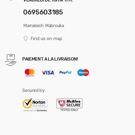
0695603185
Marrakech Mabrouka
Find us on map
PAIEMENT A LA LIVRAISON!
Secured by: