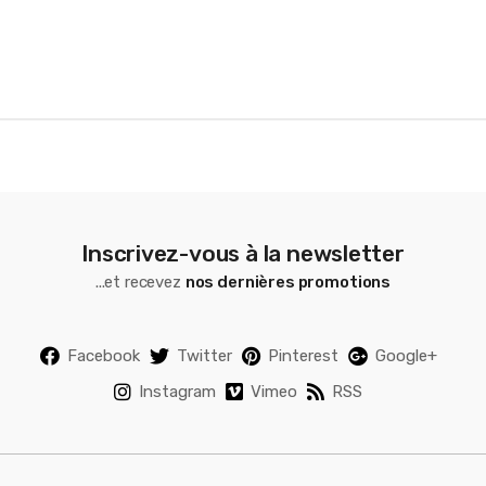
u
s
e
l
Inscrivez-vous à la newsletter
...et recevez
nos dernières promotions
Facebook
Twitter
Pinterest
Google+
Instagram
Vimeo
RSS