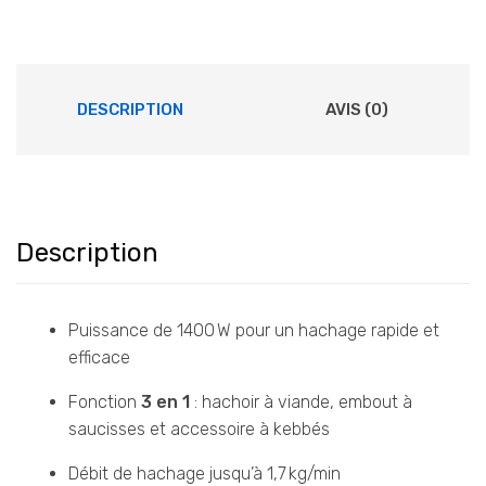
initial
actuel
était :
est :
د.م.799,00.
د.م.899,00.
DESCRIPTION
AVIS (0)
Description
Puissance de 1400 W pour un hachage rapide et
efficace
Fonction
3 en 1
: hachoir à viande, embout à
saucisses et accessoire à kebbés
Débit de hachage jusqu’à 1,7 kg/min