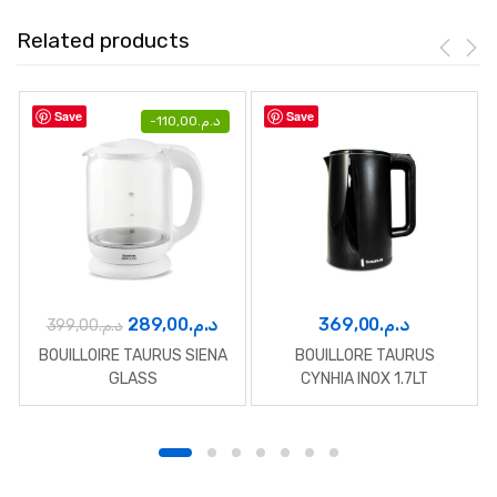
Related products
Save
Save
-
110,00
د.م.
Le
Le
289,00
د.م.
369,00
د.م.
399,00
د.م.
prix
prix
BOUILLOIRE TAURUS SIENA
BOUILLORE TAURUS
initial
actuel
GLASS
CYNHIA INOX 1.7LT
était :
est :
د.م.289,00.
د.م.399,00.