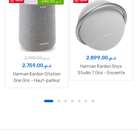
-
240,00
د.م.
2.899,00
د.م.
2.999,00
د.م.
Le
Le
2.759,00
د.م.
Harman Kardon Onyx
prix
prix
Studio 7 Gris – Enceinte
Harman Kardon Citation
Portable 8h
initial
actuel
One Gris – Haut-parleur
intelligent Wi-Fi
était :
est :
د.م.2.759,00.
د.م.2.999,00.
B