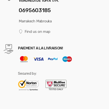
VENDREDI DE 10H A 17H.
0695603185
Marrakech Mabrouka
Find us on map
PAIEMENT A LA LIVRAISON!
Secured by: