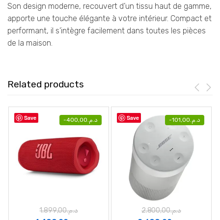
Son design moderne, recouvert d’un tissu haut de gamme,
apporte une touche élégante à votre intérieur. Compact et
performant, il s’intègre facilement dans toutes les pièces
de la maison.
Related products
Save
Save
-
400,00
د.م.
-
101,00
د.م.
1.899,00
د.م.
2.800,00
د.م.