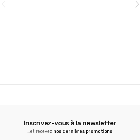
C
a
r
o
u
s
e
l
Inscrivez-vous à la newsletter
...et recevez
nos dernières promotions