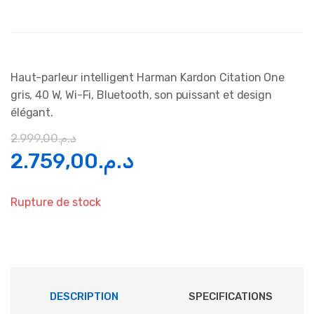
Haut-parleur intelligent Harman Kardon Citation One
gris, 40 W, Wi-Fi, Bluetooth, son puissant et design
élégant.
2.999,00
د.م.
Le
Le
2.759,00
د.م.
prix
prix
Rupture de stock
initial
actuel
était :
est :
د.م.2.759,00.
د.م.2.999,00.
DESCRIPTION
SPECIFICATIONS