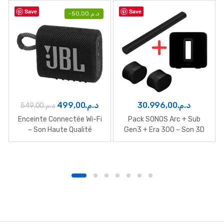
Save
Save
-
50,00
د.م.
Le
Le
499,00
د.م.
30.996,00
د.م.
549,00
د.م.
prix
prix
Enceinte Connectée Wi-Fi
Pack SONOS Arc + Sub
initial
actuel
– Son Haute Qualité
Gen3 + Era 300 – Son 3D
Dolby Atmos
était :
est :
د.م.499,00.
د.م.549,00.