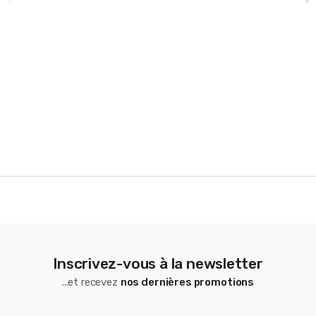
a
r
o
u
s
e
l
Inscrivez-vous à la newsletter
...et recevez
nos dernières promotions