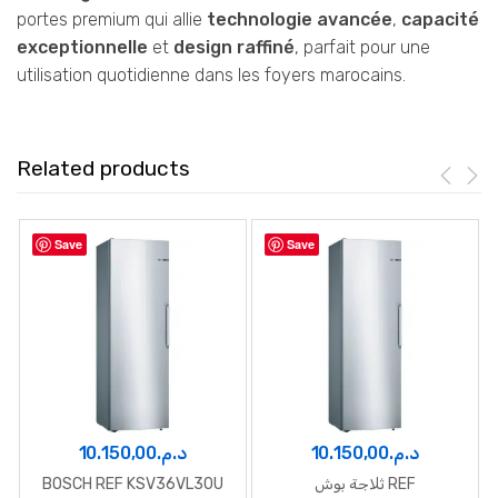
portes premium qui allie
technologie avancée
,
capacité
exceptionnelle
et
design raffiné
, parfait pour une
utilisation quotidienne dans les foyers marocains.
Related products
Save
Save
10.150,00
د.م.
10.150,00
د.م.
BOSCH REF KSV36VL30U
ثلاجة بوش REF