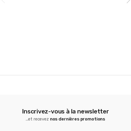
a
r
o
u
s
e
l
Inscrivez-vous à la newsletter
...et recevez
nos dernières promotions