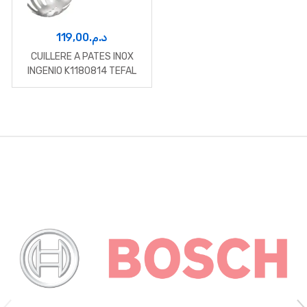
119,00
د.م.
CUILLERE A PATES INOX
INGENIO K1180814 TEFAL
B
r
a
n
d
s
C