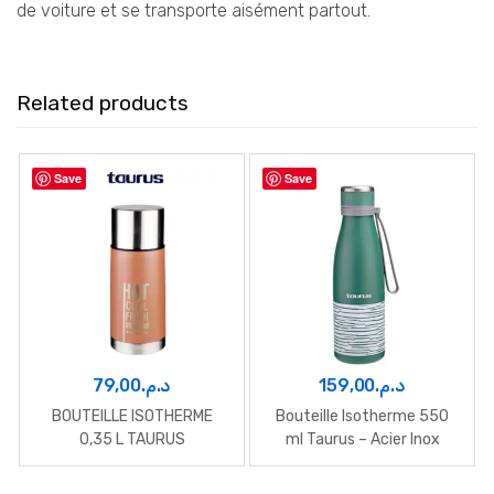
de voiture et se transporte aisément partout.
Related products
Save
Save
79,00
د.م.
159,00
د.م.
BOUTEILLE ISOTHERME
Bouteille Isotherme 550
0,35 L TAURUS
ml Taurus – Acier Inox