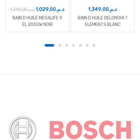
Le
Le
1.029,00
د.م.
1.349,00
د.م.
1.349,00
د.م.
prix
prix
BAIN D HUILE MEGALIFE 9
BAIN D HUILE DELONGHI 7
initial
actuel
EL 2000W NOIR
ELEMENTS BLANC
était :
est :
د.م.1.029,00.
د.م.1.349,00.
B
r
a
n
d
s