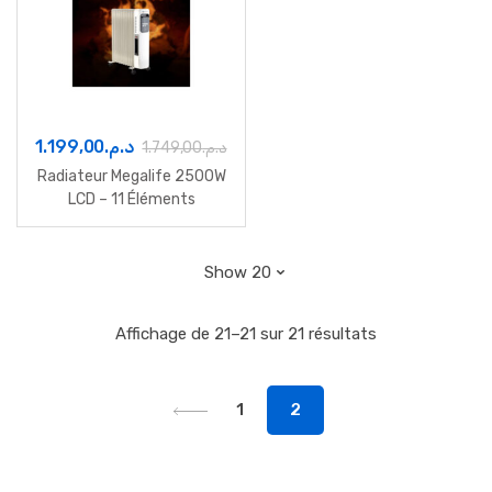
1.199,00
د.م.
1.749,00
د.م.
Radiateur Megalife 2500W
LCD – 11 Éléments
Chauffants
Affichage de 21–21 sur 21 résultats
1
2