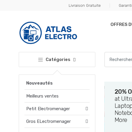
Skip
Skip
Livraison Gratuite
Garanti
to
to
navigation
content
OFFRES 
Search
Catégories
for:
Nouveautés
20% O
Meilleurs ventes
at Ult
Laptop
Petit Electromenager
Noteb
More
Gros ELectromenager