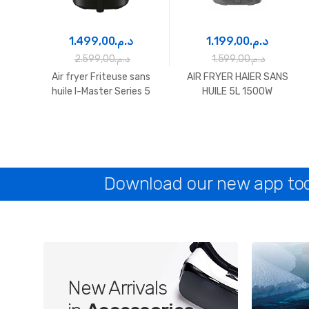
1.499,00
د.م.
1.199,00
د.م.
2.599,00
د.م.
1.599,00
د.م.
Air fryer Friteuse sans
AIR FRYER HAIER SANS
huile I-Master Series 5
HUILE 5L 1500W
Download our new app toda
New Arrivals