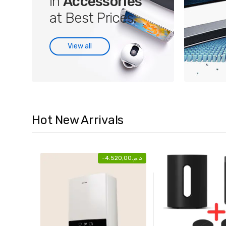
in
Accessories
at Best Prices.
View all
Hot New Arrivals
-
4.520,00
د.م.