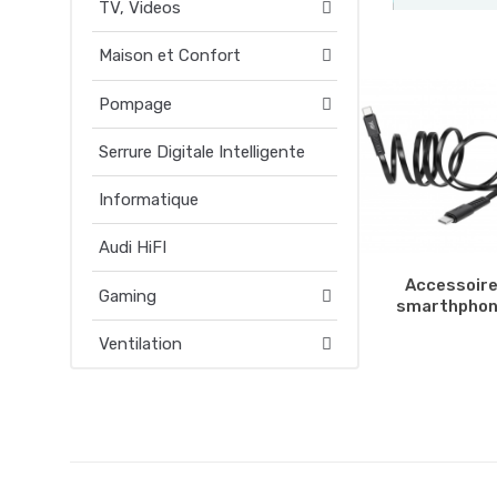
TV, Videos
Maison et Confort
Top
Pompage
categories
Serrure Digitale Intelligente
this week
Informatique
Audi HiFI
FULL CATALOG
Accessoir
Gaming
smarthpho
Ventilation