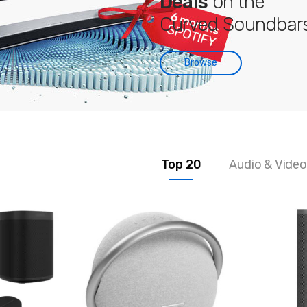
Deals
on the
Curved Soundbars
Browse
Top 20
Audio & Video