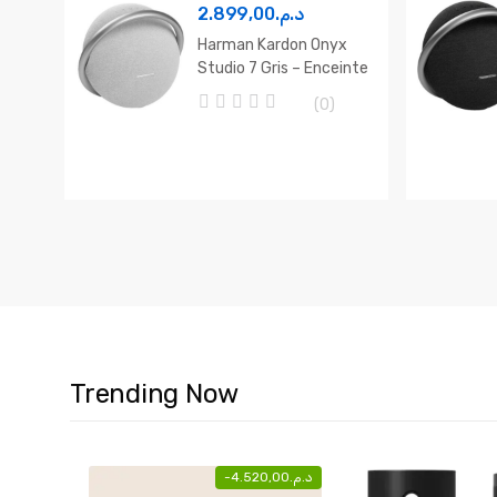
5
2.899,00
د.م.
Harman Kardon Onyx
Studio 7 Gris – Enceinte
Portable 8h
(0)
0
o
u
t
o
f
5
Trending Now
-
4.520,00
د.م.