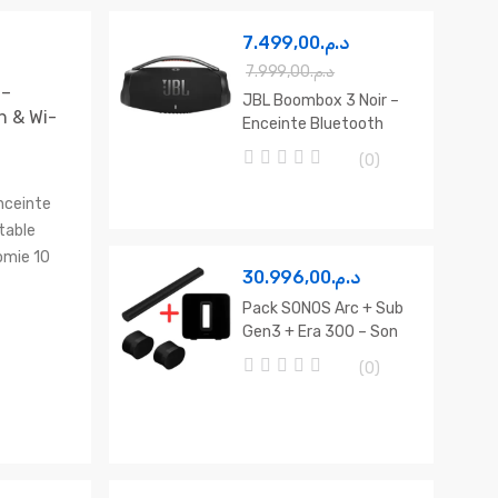
7.499,00
د.م.
7.999,00
د.م.
 –
JBL Boombox 3 Noir –
h & Wi-
Enceinte Bluetooth
Sans Fil Puissante
(0)
0
o
nceinte
u
table
t
o
omie 10
f
30.996,00
د.م.
ign
5
Pack SONOS Arc + Sub
an.
Gen3 + Era 300 – Son
3D Dolby Atmos
(0)
0
o
u
t
o
f