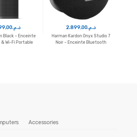
99,00
د.م.
2.899,00
د.م.
 Black – Enceinte
Harman Kardon Onyx Studio 7
Harm
 & Wi-Fi Portable
Noir – Enceinte Bluetooth
N
mputers
Accessories