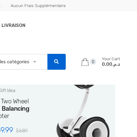
Aucun Frais Supplémentaire
LIVRAISON
Your Cart
0
د.م.0,00
Gift Idea
i Two Wheel
f Balancing
oter
9.99
$
689