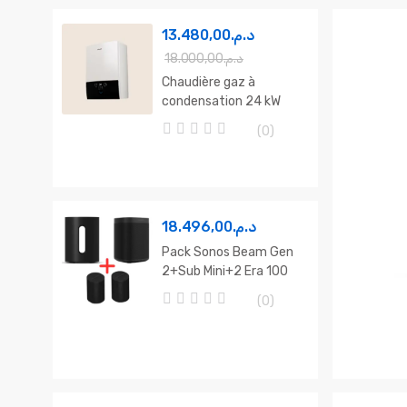
13.480,00
د.م.
18.000,00
د.م.
Chaudière gaz à
condensation 24 kW
Daikin Altherma
(0)
D2CND024A1AB Maroc
0
o
u
t
o
f
18.496,00
د.م.
5
Pack Sonos Beam Gen
2+Sub Mini+2 Era 100
Black
(0)
0
o
u
t
o
f