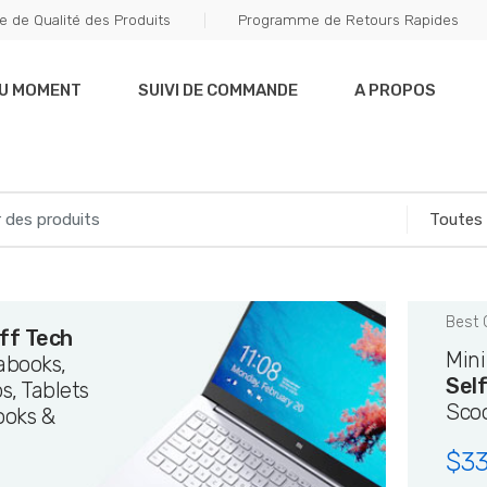
e de Qualité des Produits
Programme de Retours Rapides
DU MOMENT
SUIVI DE COMMANDE
A PROPOS
Best 
ff Tech
Min
rabooks,
Sel
s, Tablets
Sco
ooks &
$
33