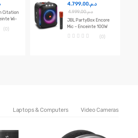
5
.
4.799,00
د.م.
4.999,00
د.م.
 Citation
einte Wi-
JBL PartyBox Encore
Mic – Enceinte 100W
(0)
avec Micro, Bluetooth
(0)
0
o
u
t
o
f
5
Laptops & Computers
Video Cameras