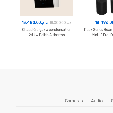
13.480,00
د.م.
18.496,0
18.000,00
د.م.
Chaudière gaz à condensation
Pack Sonos Bea
24 kW Daikin Altherma
Mini+2 Era 1
D2CND024A1AB Maroc
Cameras
Audio