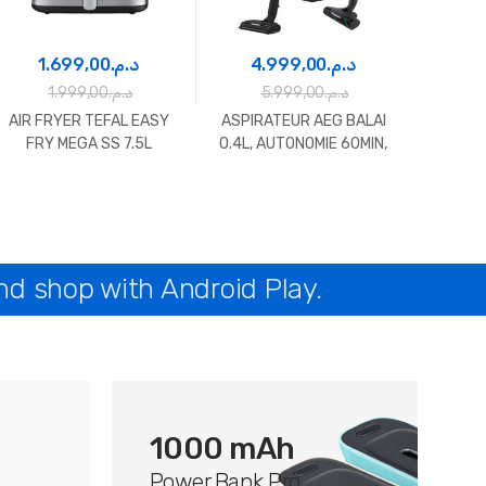
1.699,00
د.م.
4.999,00
د.م.
1.999,00
د.م.
5.999,00
د.م.
AIR FRYER TEFAL EASY
ASPIRATEUR AEG BALAI
FRY MEGA SS 7.5L
0.4L, AUTONOMIE 60MIN,
WALNUT BROWN
nd shop with Android Play.
1000 mAh
Power Bank Pro