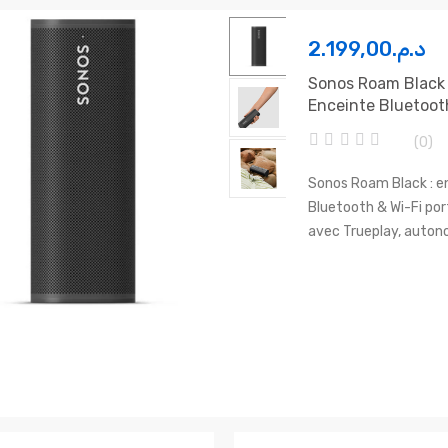
2.199,00
د.م.
Sonos Roam Black
Enceinte Bluetoot
Fi Portable
(0)
0
o
Sonos Roam Black : e
u
Bluetooth & Wi-Fi por
t
o
avec Trueplay, auton
f
h, son équilibré et des
5
compact. Garantie 1 