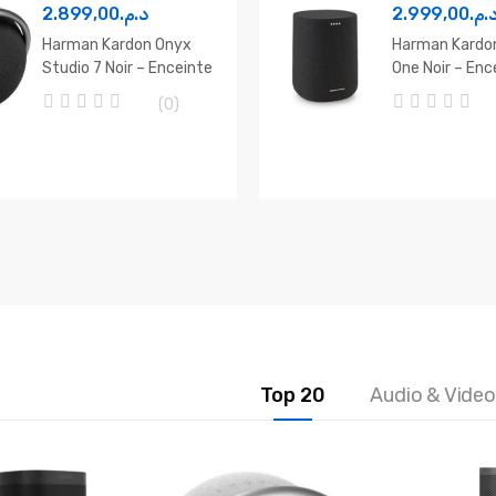
2.899,00
د.م.
2.999,00
د.م
Harman Kardon Onyx
Harman Kardon
Studio 7 Noir – Enceinte
One Noir – Enc
Bluetooth
Fi & Bluetooth
(0)
0
0
o
o
u
u
t
t
o
o
f
f
5
5
Top 20
Audio & Video