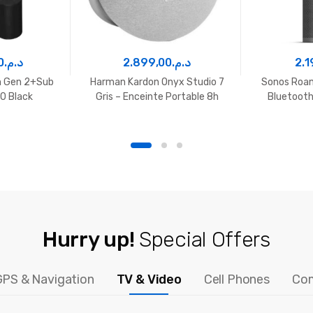
0
د.م.
2.899,00
د.م.
2.1
m Gen 2+Sub
Harman Kardon Onyx Studio 7
Sonos Roam
00 Black
Gris – Enceinte Portable 8h
Bluetooth
Hurry up!
Special Offers
GPS & Navigation
TV & Video
Cell Phones
Co