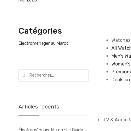
mai 2025
Catégories
Watches
Electromenager au Maroc
All Watc
Men’s W
Women’s
Premium
Rechercher :
Deals on
Articles récents
Navigation
←
TV & Audio 
de
Électroménager Maroc : Le Guide