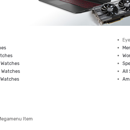
Ey
hes
Men
atches
Wo
 Watches
Spe
 Watches
All
 Watches
Am
Megamenu Item