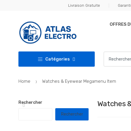
Skip
Skip
Livraison Gratuite
Garanti
to
to
navigation
content
OFFRES 
Search
Catégories
for:
Home
Watches & Eyewear Megamenu Item
Watches 
Rechercher
Rechercher