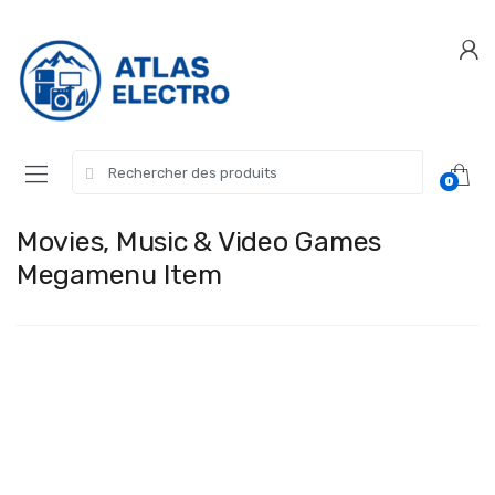
Skip
Skip
to
to
navigation
content
Search
0
for:
Movies, Music & Video Games
Megamenu Item