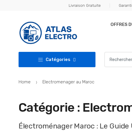
Skip
Skip
Livraison Gratuite
Garanti
to
to
navigation
content
OFFRES 
Search
Catégories
for:
Home
Electromenager au Maroc
Catégorie :
Electro
Électroménager Maroc : Le Guide U