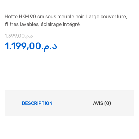
Hotte HKM 90 cm sous meuble noir. Large couverture,
filtres lavables, éclairage intégré.
1.399,00
د.م.
Le
Le
1.199,00
د.م.
prix
prix
initial
actuel
était :
est :
د.م.1.199,00.
د.م.1.399,00.
DESCRIPTION
AVIS (0)