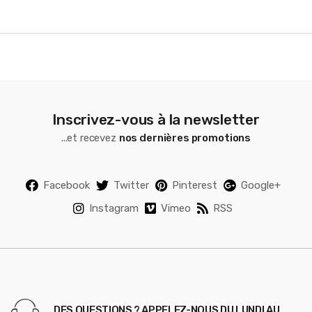
e
l
Inscrivez-vous à la newsletter
...et recevez
nos dernières promotions
Facebook
Twitter
Pinterest
Google+
Instagram
Vimeo
RSS
DES QUESTIONS ? APPELEZ-NOUS DU LUNDI AU