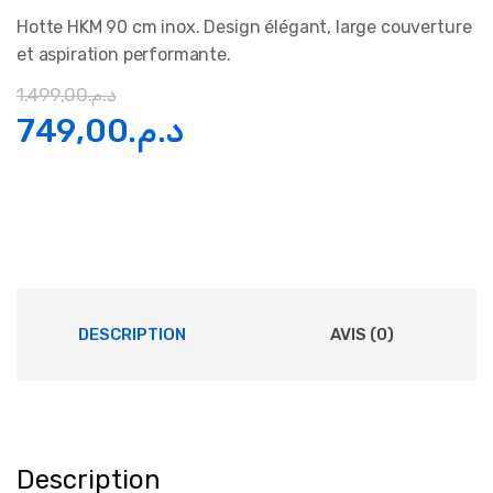
Hotte HKM 90 cm inox. Design élégant, large couverture
et aspiration performante.
1.499,00
د.م.
Le
Le
749,00
د.م.
prix
prix
initial
actuel
était :
est :
د.م.749,00.
د.م.1.499,00.
DESCRIPTION
AVIS (0)
Description